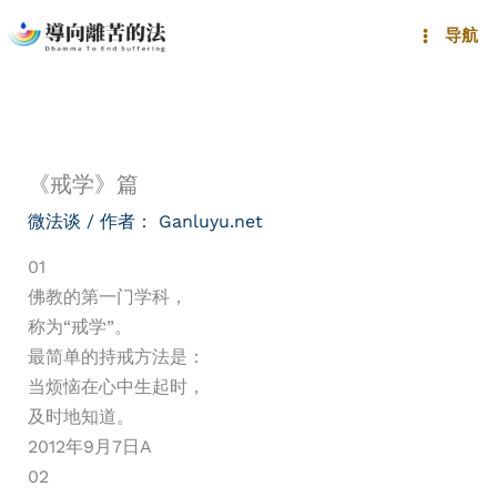
跳
导航
至
内
容
《戒学》篇
微法谈
/ 作者：
Ganluyu.net
01
佛教的第一门学科，
称为“戒学”。
最简单的持戒方法是：
当烦恼在心中生起时，
及时地知道。
2012年9月7日A
02