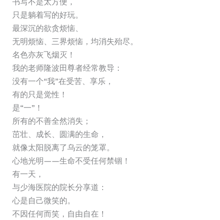
书写不是太方便，
只是躺着写的好玩。
最深沉的欲贪烦恼、
无明烦恼、三界烦恼，均消失殆尽。
名色亦灰飞烟灭！
我的老师隆波田尊者经常教导：
没有一个“我”在受苦、享乐，
有的只是觉性！
是“一”！
所有的不善全然消失；
茁壮、成长、圆满的生命，
就像太阳脱离了乌云的笼罩。
心地光明——生命不受任何禁锢！
有一天，
与少海医院的院长分享道：
心是自己微笑的。
不因任何而笑，自由自在！