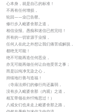
心本身，就是自己的标准！
不再有任何增损，
轮回——业已告罄。
修行步入毗婆舍那之道，
相信业报。愚痴和迷信已然完结！
所有的一切皆源于业报，
任何人在此之外想让我们痛苦或解脱，
都绝无可能！
绝不可能再造任何恶业，
亦无可能再做任何让自他受苦之事；
而是以纯净无染之心，
持续地行善与造福！
（寺庙法师们的修行尚还嬴弱，
没有步入毗婆舍那（内观）之道，
相互带领在外忏悔思过！）
八戒女们也未走上毗婆舍那之路，
仍然在愚痴与迷信之中交流。