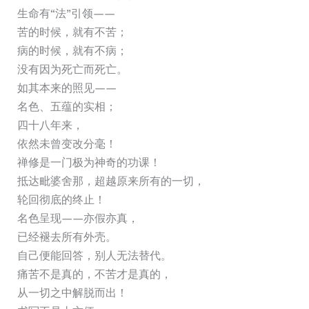
生命有“法”引领——
苦的时候，就有不苦；
病的时候，就有不病；
没有因为死亡而死亡。
如其本来的照见——
名色、五蕴的实相；
四十八年来，
依然未曾变改分毫！
禅修是一门极为神奇的功课！
抵达毗婆舍那，超越原来所有的一切，
轮回彻底的终止！
名色呈现——亦假亦真，
已经褪去所有外壳。
自己便能回答，别人无法替代。
痛苦不是真的，不苦才是真的，
从一切之中解脱而出！