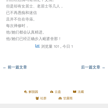
但是却有女居士、老居士等几人，
已不再愚痴和迷信
且并不住在寺庙。
每次禅修时，
他/她们都会认真精进。
他/她们已经正确步入毗婆舍那！
浏览量 101
, 今日 1
←
前一篇文章
后一篇文章
→
解脱园
云盘
法藏
社群
甘露雨