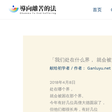
跳
首页
至
内
容
「我们处在什么界， 就会
献给初学者
/ 作者：
Ganluyu.net
2018年4月8日
处在哪个界，
就会被困在那个界。
今年有好几位高僧大德圆寂了，
但他们都很长寿，有好几位