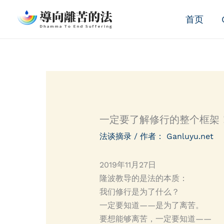
跳
首页
至
内
容
一定要了解修行的整个框架
法谈摘录
/ 作者：
Ganluyu.net
2019年11月27日
隆波教导的是法的本质：
我们修行是为了什么？
一定要知道——是为了离苦。
要想能够离苦，一定要知道——