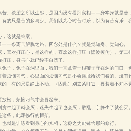
离苦。欲望之所以生起，是因为没有看到实相——身本身就是苦
，有的只是苦的多与少。我们以为心时苦时乐，以为有苦有乐，
心，这就是答案。
唯一一条离苦解脱之路。四念处是什么？就是觉知身、觉知心。
尼，喜欢打压心，是这样的，喜欢这样打压（隆波模仿）。第二
你打压，身与心就已经不自然了。
只兔子，兔子在洞里面，我们一直拿着一根鞭子守在洞的门口，
盯着烦恼习气，心里面的烦恼习气是不会露脸给我们看的。没有
来的，有的只是静止不动。（因此）别去紧盯它，要装着不知不
要放松，烦恼习气才会冒起来。
到贪生起了就会灭，迷失生起了也会灭，散乱、宁静生了就会灭
是这些，此即修行的框架。
，也就是训练看到身心的实相，这称之为毗钵舍那的修行。