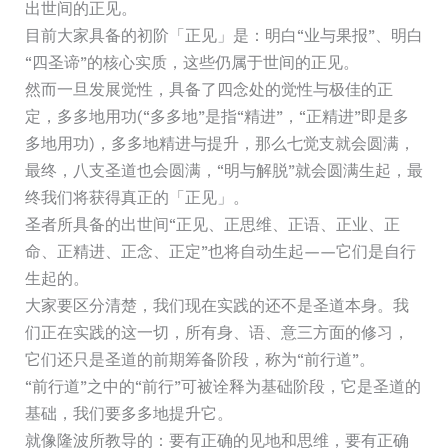
出世间的正见。
目前大家具备的初阶「正见」是：明白“业与果报”、明白
“四圣谛”的核心实质，这些仍属于世间的正见。
然而一旦发展觉性，具备了四念处的觉性与极佳的正
定，多多地用功(“多多地”是指“精进”，“正精进”即是多
多地用功)，多多地精进与提升，那么七觉支就会圆满，
最终，八支圣道也会圆满，“明与解脱”就会圆满生起，最
终我们将获得真正的「正见」。
圣者所具备的出世间“正见、正思维、正语、正业、正
命、正精进、正念、正定”也将自动生起——它们是自行
生起的。
大家要区分清楚，我们现在实践的还不是圣道本身。我
们正在实践的这一切，所有身、语、意三方面的修习，
它们还只是圣道的前期筹备阶段，称为“前行道”。
“前行道”之中的“前行”可被诠释为基础阶段，它是圣道的
基础，我们要多多地提升它。
就像隆波所教导的：要有正确的见地和思维，要有正确