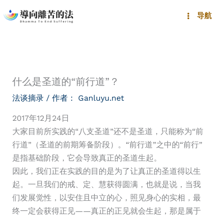
跳
导航
至
内
容
什么是圣道的“前行道”？
法谈摘录
/ 作者：
Ganluyu.net
2017年12月24日
大家目前所实践的“八支圣道”还不是圣道，只能称为“前
行道”（圣道的前期筹备阶段）。“前行道”之中的“前行”
是指基础阶段，它会导致真正的圣道生起。
因此，我们正在实践的目的是为了让真正的圣道得以生
起。一旦我们的戒、定、慧获得圆满，也就是说，当我
们发展觉性，以安住且中立的心，照见身心的实相，最
终一定会获得正见——真正的正见就会生起，那是属于