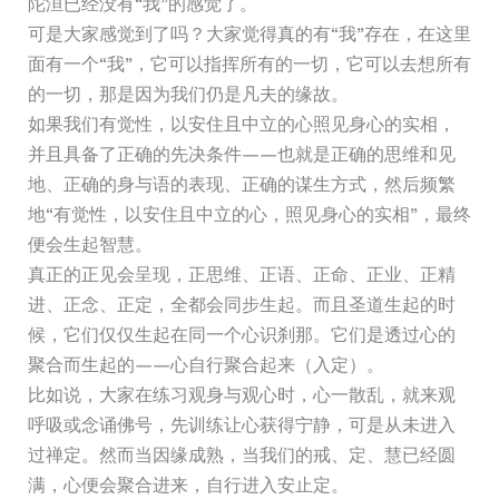
陀洹已经没有“我”的感觉了。
可是大家感觉到了吗？大家觉得真的有“我”存在，在这里
面有一个“我”，它可以指挥所有的一切，它可以去想所有
的一切，那是因为我们仍是凡夫的缘故。
如果我们有觉性，以安住且中立的心照见身心的实相，
并且具备了正确的先决条件——也就是正确的思维和见
地、正确的身与语的表现、正确的谋生方式，然后频繁
地“有觉性，以安住且中立的心，照见身心的实相”，最终
便会生起智慧。
真正的正见会呈现，正思维、正语、正命、正业、正精
进、正念、正定，全都会同步生起。而且圣道生起的时
候，它们仅仅生起在同一个心识刹那。它们是透过心的
聚合而生起的——心自行聚合起来（入定）。
比如说，大家在练习观身与观心时，心一散乱，就来观
呼吸或念诵佛号，先训练让心获得宁静，可是从未进入
过禅定。然而当因缘成熟，当我们的戒、定、慧已经圆
满，心便会聚合进来，自行进入安止定。