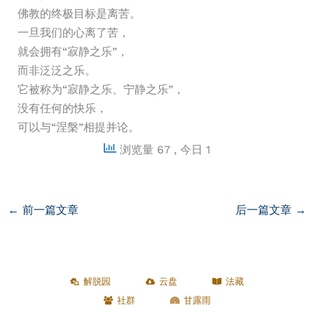
佛教的终极目标是离苦。
一旦我们的心离了苦，
就会拥有“寂静之乐”，
而非泛泛之乐。
它被称为“寂静之乐、宁静之乐”，
没有任何的快乐，
可以与“涅槃”相提并论。
浏览量 67
, 今日 1
←
前一篇文章
后一篇文章
→
解脱园
云盘
法藏
社群
甘露雨