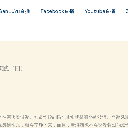
GanLuYu直播
Facebook直播
Youtube直播
实践（四）
坐在河边看涟漪。知道“涟漪”吗？其实就是细小的波浪。当微风
旦感到快乐，就会宁静下来，而且，看涟漪也不会诱发强烈的烦恼