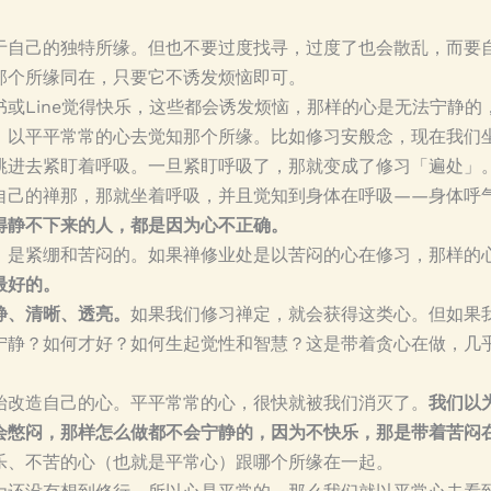
于自己的独特所缘。但也不要过度找寻，过度了也会散乱，而要
那个所缘同在，只要它不诱发烦恼即可。
或Line觉得快乐，这些都会诱发烦恼，那样的心是无法宁静的
，以平平常常的心去觉知那个所缘。比如修习安般念，现在我们
跳进去紧盯着呼吸。一旦紧盯呼吸了，那就变成了修习「遍处」
自己的禅那，那就坐着呼吸，并且觉知到身体在呼吸——身体呼
得静不下来的人，都是因为心不正确。
，是紧绷和苦闷的。如果禅修业处是以苦闷的心在修习，那样的
最好的。
静、清晰、透亮。
如果我们修习禅定，就会获得这类心。但如果
宁静？如何才好？如何生起觉性和智慧？这是带着贪心在做，几乎
始改造自己的心。平平常常的心，很快就被我们消灭了。
我们以
会憋闷，那样怎么做都不会宁静的，因为不快乐，那是带着苦闷
乐、不苦的心（也就是平常心）跟哪个所缘在一起。