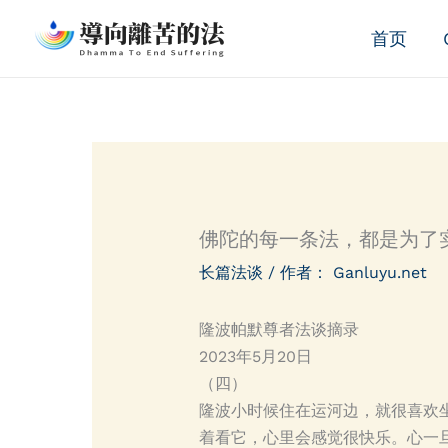
跳
首页
至
内
容
佛陀的每一条法，都是为了
长篇法谈
/ 作者：
Ganluyu.net
隆波帕默尊者法谈摘录
2023年5月20日
（四）
隆波小时候住在运河边，就很喜欢
着看它，心里会感觉很快乐。心一