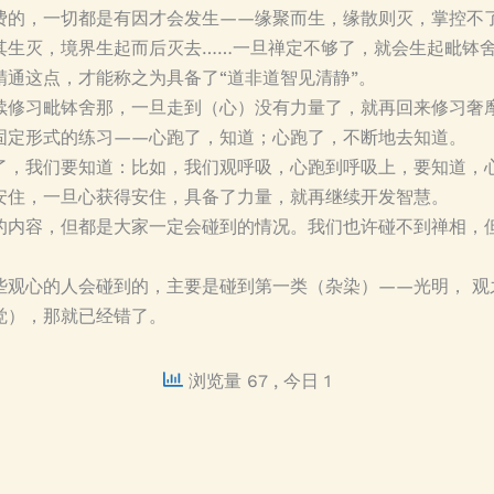
费的，一切都是有因才会发生——缘聚而生，缘散则灭，掌控不
其生灭，境界生起而后灭去……一旦禅定不够了，就会生起毗钵
通这点，才能称之为具备了“道非道智见清静”。
续修习毗钵舍那，一旦走到（心）没有力量了，就再回来修习奢
固定形式的练习——心跑了，知道；心跑了，不断地去知道。
了，我们要知道：比如，我们观呼吸，心跑到呼吸上，要知道，
安住，一旦心获得安住，具备了力量，就再继续开发智慧。
的内容，但都是大家一定会碰到的情况。我们也许碰不到禅相，
些观心的人会碰到的，主要是碰到第一类（杂染）——光明， 观
觉），那就已经错了。
浏览量 67
, 今日 1