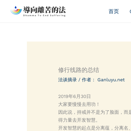
跳
首页
至
内
容
修行线路的总结
法谈摘录
/ 作者：
Ganluyu.net
2019年6月30日
大家要慢慢去用功！
因此说，持戒并不是为了脸面，而
得力量去开发智慧。
开发智慧的起点是分离蕴，分离名