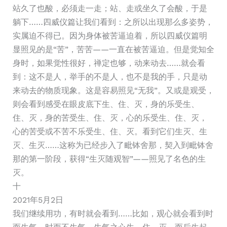
站久了也酸，必须走一走；站、走或坐久了会酸，于是
躺下……四威仪篇让我们看到：之所以出现那么多姿势，
实属迫不得已。因为身体被苦逼迫着，所以四威仪篇明
显照见的是“苦”，苦苦——一直在被苦逼迫。但是觉知全
身时，如果觉性很好，禅定也够，动来动去……就会看
到：这不是人，举手的不是人，也不是我的手，只是动
来动去的物质现象。这是容易照见“无我”。又或是观受，
则会看到感受在眼皮底下生、住、灭，身的乐受生、
住、灭，身的苦受生、住、灭，心的乐受生、住、灭，
心的苦受或不苦不乐受生、住、灭。看到它们生灭、生
灭、生灭……这称为已经步入了毗钵舍那，契入到毗钵舍
那的第一阶段，获得“生灭随观智”——照见了名色的生
灭。
十
2021年5月2日
我们继续用功，有时就会看到……比如，观心就会看到时