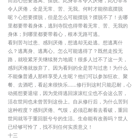
而后心想要逃离、摆脱。此身非常令人厌倦，此心非常
令人厌倦，全是无常、苦、无我。何时才能彻底摆脱
呢？心想要摆脱，但是怎么可能摆脱？摆脱不了！去哪
里都要带着身体，逃到寺院也得带着无常、苦、无我的
身体；到哪里都要带着心，根本无路可逃。
看到苦与过患、感到厌倦，想逃却无处逃。想逃离什
么？逃离身、逃离心。怎么可能逃得了？既然走投无
路，就咬紧牙关继续努力地观！很多人过不了这一关，
感到厌倦就放弃了。因为看到的全是苦与过患！为什么
不能像普通人那样享受人生呢？他们可以参加狂欢、聚
餐、去酒吧，看起来很快乐……修行到这时只能忍耐，心
动摇想要退缩，因为觉得逃回滚滚红尘也不会这么苦，
活在世间也未曾苦到这份上。自从修行后，为什么苦到
这种程度？感到厌倦、气馁，必须忍耐着去看破，重回
世间就等于重回脏兮兮的生活。生命能有改善吗？世人
已经够可怜了，找不到任何实质意义！
十三