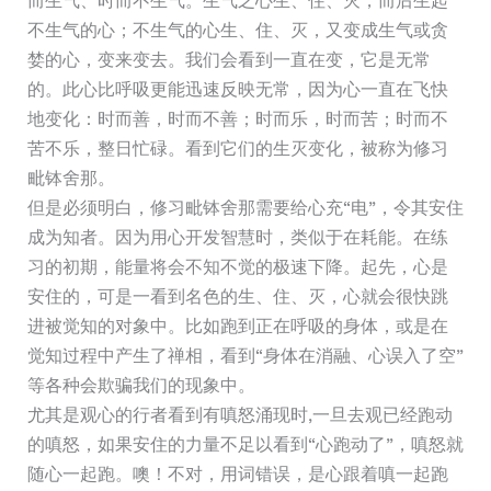
而生气、时而不生气。生气之心生、住、灭，而后生起
不生气的心；不生气的心生、住、灭，又变成生气或贪
婪的心，变来变去。我们会看到一直在变，它是无常
的。此心比呼吸更能迅速反映无常，因为心一直在飞快
地变化：时而善，时而不善；时而乐，时而苦；时而不
苦不乐，整日忙碌。看到它们的生灭变化，被称为修习
毗钵舍那。
但是必须明白，修习毗钵舍那需要给心充“电”，令其安住
成为知者。因为用心开发智慧时，类似于在耗能。在练
习的初期，能量将会不知不觉的极速下降。起先，心是
安住的，可是一看到名色的生、住、灭，心就会很快跳
进被觉知的对象中。比如跑到正在呼吸的身体，或是在
觉知过程中产生了禅相，看到“身体在消融、心误入了空”
等各种会欺骗我们的现象中。
尤其是观心的行者看到有嗔怒涌现时,一旦去观已经跑动
的嗔怒，如果安住的力量不足以看到“心跑动了”，嗔怒就
随心一起跑。噢！不对，用词错误，是心跟着嗔一起跑