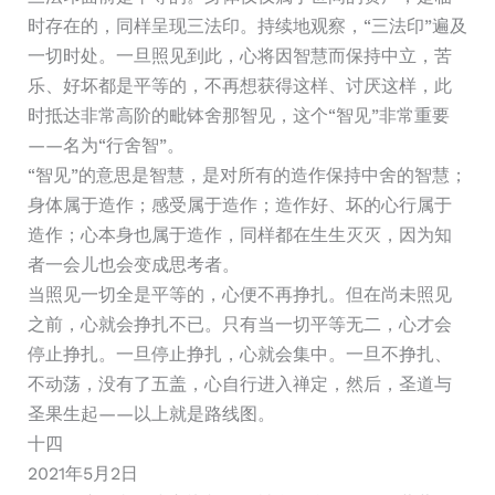
时存在的，同样呈现三法印。持续地观察，“三法印”遍及
一切时处。一旦照见到此，心将因智慧而保持中立，苦
乐、好坏都是平等的，不再想获得这样、讨厌这样，此
时抵达非常高阶的毗钵舍那智见，这个“智见”非常重要
——名为“行舍智”。
“智见”的意思是智慧，是对所有的造作保持中舍的智慧；
身体属于造作；感受属于造作；造作好、坏的心行属于
造作；心本身也属于造作，同样都在生生灭灭，因为知
者一会儿也会变成思考者。
当照见一切全是平等的，心便不再挣扎。但在尚未照见
之前，心就会挣扎不已。只有当一切平等无二，心才会
停止挣扎。一旦停止挣扎，心就会集中。一旦不挣扎、
不动荡，没有了五盖，心自行进入禅定，然后，圣道与
圣果生起——以上就是路线图。
十四
2021年5月2日