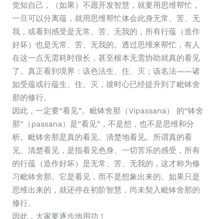
觉知自己，（如果）不愿开发智慧，就要用思维帮忙，
一旦可以分离蕴，就用思维帮忙体会此身无常、苦、无
我，或看到感受是无常、苦、无我的，所有行蕴（造作
好坏）也是无常、苦、无我的。透过思维来帮忙，有人
在这一点无需耗时很长，甚至根本无需协助就真的看见
了。真正看到境界：该色法生、住、灭；该名法——诸
如受蕴或行蕴生、住、灭，彼时心已经提升到了毗钵舍
那的修行。
因此，一定要“看见”。毗钵舍那（Vipassana） 的“钵舍
那”（passana）是“看见”，不是想，也不是思维和分
析。毗钵舍那是真的看见、清楚地看见。所谓真的看
见、清楚看见，是指看见色身、一切苦乐的感受，所有
的行蕴（造作好坏）是无常、苦、无我的，这才称为修
习毗钵舍那。它是看见，而不是想象出来的。如果只是
思维出来的，就还停在初阶智慧，尚未契入毗钵舍那的
修行。
因此，大家要逐步地用功！