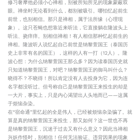
修习奢摩他必须小心禅相，别被所知所见的现象蒙蔽双
眼。禅坐时无论看到什么，都别被吸引。哪怕忆起前生
前世，也别相信。那只是禅相，属于法所缘（心理现
象）。这只苍蝇也想靠近来听法，它直接躺在隆波头上
听法、挠痒痒。别相信禅相！有人相信那种忆起前生的
禅相。隆波听人说忆起自己前世是纳黎萱国王（泰国历
史上非常有名的国王），这样的人有一打（12人）。隆
波心想：为什么纳黎萱国王那么多？因为读泰国历史就
只知道纳黎萱国王，对吧？纳黎萱国王的御马叫什么？
晓得不？不晓得！所以肯定没有人去投身为它，因为连
名字都没听过。但号称自己是纳黎萱国王来投生的却是
一大片，事实上，只是内心渴望出人头地而已——这属
于烦恼杂染。
在“宿命通”里忆起的全是伟人，已经被烦恼杂染骗了。就
算是真的纳黎萱国王来投生，那又如何？这一世也不再
是纳黎萱国王，沉迷于过去又有什么意义？因此当禅相
兴妖作怪时，别相信！任何无法验证、违背因果的现象