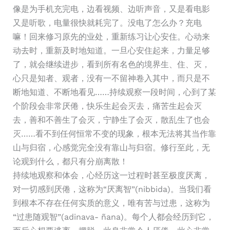
像是为手机充完电，边看视频、边听声音，又是看电影
又是听歌，电量很快就耗完了。没电了怎么办？充电
嘛！回来修习原先的业处，重新练习让心安住。心动来
动去时，重新及时地知道。一旦心安住起来，力量足够
了，就会继续进步，看到所有名色的境界生、住、灭，
心只是知者、观者，没有一不留神卷入其中，而只是不
断地知道、不断地看见……持续观察一段时间，心到了某
个阶段会非常厌倦，快乐生起会灭去，痛苦生起会灭
去，善和不善生了会灭，宁静生了会灭，散乱生了也会
灭……看不到任何恒常不变的现象，根本无法将其当作靠
山与归宿，心感觉完全没有靠山与归宿。修行至此，无
论观到什么，都只有分崩离散！
持续地观察和体会，心经历这一过程时甚至极度厌离，
对一切感到厌倦，这称为“厌离智”(nibbida)。当我们看
到根本不存在任何实质的意义，唯有苦与过患，这称为
“过患随观智”(adinava- ñana)。每个人都会经历到它，