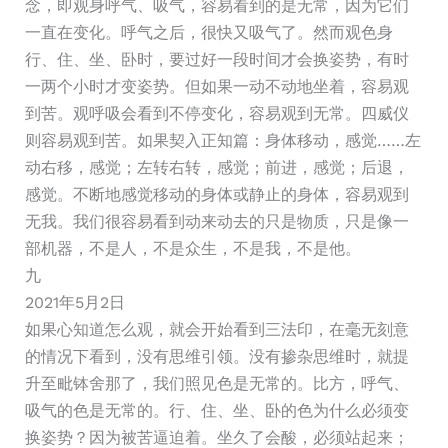
念，即观身呼气、吸气，容易看到的是无常，因为它们
一直在变化。呼气之后，很快又吸气了。然而观色身
行、住、坐、卧时，要过好一段时间才会换姿势，有时
一两个小时才变姿势。但如果一动不动地坐着，容易观
到苦。观呼吸会看到不停变化，容易观到无常。四威仪
则容易观到苦。如果契入正知篇：身体移动，感觉……左
动右移，感觉；左转右转，感觉；前进，感觉；后退，
感觉。不断地感觉移动的身体或静止的身体，容易观到
无我。我们很容易看到动来动去的只是物质，只是像一
部机器，不是人，不是众生，不是我，不是他。
九
2021年5月2日
如果心知道怎么观，就会开始看到三法印，在毫无刻意
的情况下看到，没有思维引领。没有掺杂思维时，就提
升至毗钵舍那了，我们照见色是无常的。比方，呼气、
吸气的色是无常的。行、住、坐、卧的色为什么必须变
换姿势？因为被苦逼迫着。坐久了会酸，必须站起来；