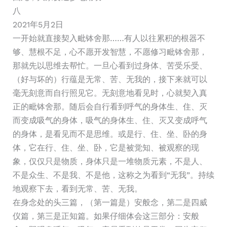
八
2021年5月2日
一开始就直接契入毗钵舍那……有人以往累积的根器不
够、慧根不足，心不愿开发智慧，不愿修习毗钵舍那，
那就先以思维去帮忙。一旦心看到过身体、苦受乐受、
（好与坏的）行蕴是无常、苦、无我的，接下来就可以
毫无刻意而自行照见它。无刻意地看见时，心就契入真
正的毗钵舍那。随后会自行看到呼气的身体生、住、灭
而变成吸气的身体，吸气的身体生、住、灭又变成呼气
的身体，是看见而不是思维。或是行、住、坐、卧的身
体，它在行、住、坐、卧，它是被觉知、被观察的现
象，仅仅只是物质，身体只是一堆物质元素，不是人、
不是众生、不是我、不是他，这称之为看到“无我”。持续
地观察下去，看到无常、苦、无我。
在身念处的头三篇，（第一篇是）安般念，第二是四威
仪篇，第三是正知篇。如果仔细体会这三部分：安般