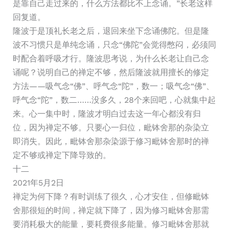
是靠自己走过来的，什么方法都比不上念诵。”长老这样
回复道。
隆波于是顶礼长老之后，退回来坐下念诵佛陀。但是隆
波不习惯只是单纯念诵，只念“佛陀”会觉得憋闷，必须同
时配合着呼吸才行。隆波思考说，为什么长老让自己念
诵呢？说明自己的禅定不够，然后隆波就用擅长的修定
方法——吸气念“佛”、呼气念“陀”，数一；吸气念“佛”、
呼气念“陀”，数二……没多久，28个来回吧，心就集中起
来。心一集中时，隆波才明白过去这一年心都没有归
位，因为禅定不够。只要心一归位，毗钵舍那的杂染立
即消失。因此，毗钵舍那杂染源于修习毗钵舍那时的禅
定不够或禅定下降导致的。
十二
2021年5月2日
禅定为何下降？有时训练了很久，心才安住，但修毗钵
舍那很短的时间，禅定就下降了，因为修习毗钵舍那需
要消耗极大的能量，要耗费很多能量。修习毗钵舍那就