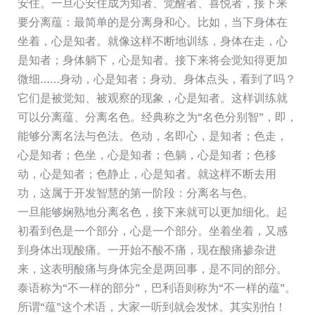
安住。一旦心安住成为知者、觉醒者、喜悦者，接下来
要分离蕴：最简单的是分离身和心。比如，当下身体在
坐着，心是知者。就像这样不断地训练，身体在走，心
是知者；身体躺下，心是知者。接下来将会觉知得更加
微细……身动，心是知者；身动、身体点头，看到了吗？
它们是被觉知、被观察的现象，心是知者。这样训练就
可以分离蕴、分离名色。经典称之为“名色分别智”，即，
能够分离名法与色法。色动，名即心，是知者；色走，
心是知者；色坐，心是知者；色躺，心是知者；色移
动，心是知者；色静止，心是知者。就这样不断去用
功，这属于开发智慧的第一阶段：分离名与色。
一旦能够娴熟地分离名色，接下来就可以更加细化。起
初看到色是一个部分，心是一个部分。坐着坐着，又感
到身体出现酸痛。一开始不酸不痛，现在酸痛掺杂进
来，这表明酸痛与身体完全是两回事，是不同的部分。
泰语称为“不一样的部分”，巴利语则称为“不一样的蕴”。
所谓“蕴”这个术语，大家一听到就会发怵。其实别怕！