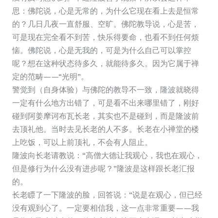
思：佛陀说，心是无常的，为什么它现在看上去是恒常
的？几日几夜一直舒服、空旷。佛陀教导说，心是苦，
可是现在完全看不到苦，快乐得要命，也看不到任何烦
恼。佛陀说，心是无我的，可是为什么自己可以掌控
呢？想在这种状态待多久，就能待多久。因为它属于禅
定的范畴——“光明”。
警觉到（自身体验）与佛陀的教导不一致，隆波就晓得
一定有什么地方出错了，可是看不出来哪里错了，刚好
碰到阿姜摩诃布瓦长老，其实也不是碰到，而是隆波前
去顶礼他。当时去见长老的人不多。长老在小禅堂的楼
上吃饭，可以上前顶礼，不会有人阻止。
隆波向长老请教说：“高僧大德让我观心，我也在观心，
但是修行为什么没有进步呢？”隆波是这样跟长老汇报
的。
长老瞟了一下隆波的脸，回答说：“说是在观心，但已经
没有观到心了。一定要相信我，这一点非常重要——我