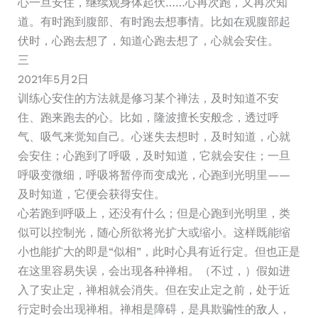
心一旦安住，继续观身体起伏……心再次跑，又再次知
道。有时跑到腹部、有时跑去想事情。比如在观腹部起
伏时，心跑去想了，知道心跑去想了，心就会安住。
三
2021年5月2日
训练心安住的方法就是修习某个禅法，及时知道不安
住、跑来跑去的心。比如，隆波擅长安般念，透过呼
气、吸气来觉知自己。心迷失去想时，及时知道，心就
会安住；心跑到了呼吸，及时知道，它就会安住；一旦
呼吸变微细，呼吸将暂停而变成光，心跑到光明里——
及时知道，它便会获得安住。
心若跑到呼吸上，还没有什么；但是心跑到光明里，类
似可以控制光，随心所欲将光扩大或缩小。这样既能缩
小也能扩大的即是“似相”，此时心具有近行定。但也正是
在这里容易失误，会出现各种禅相。（不过，）假如进
入了安止定，禅相就会消失。但在安止定之前，处于近
行定时会出现禅相。禅相是障碍，是具欺骗性的敌人，