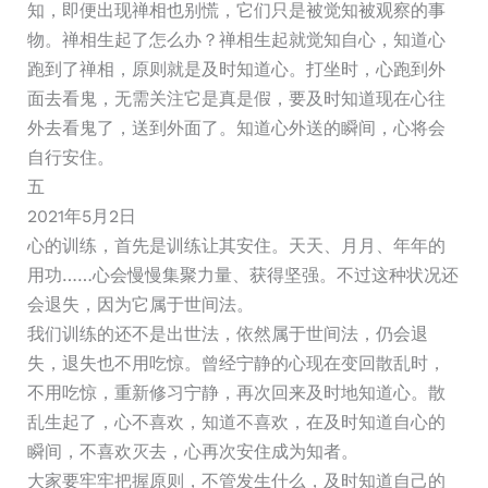
知，即便出现禅相也别慌，它们只是被觉知被观察的事
物。禅相生起了怎么办？禅相生起就觉知自心，知道心
跑到了禅相，原则就是及时知道心。打坐时，心跑到外
面去看鬼，无需关注它是真是假，要及时知道现在心往
外去看鬼了，送到外面了。知道心外送的瞬间，心将会
自行安住。
五
2021年5月2日
心的训练，首先是训练让其安住。天天、月月、年年的
用功……心会慢慢集聚力量、获得坚强。不过这种状况还
会退失，因为它属于世间法。
我们训练的还不是出世法，依然属于世间法，仍会退
失，退失也不用吃惊。曾经宁静的心现在变回散乱时，
不用吃惊，重新修习宁静，再次回来及时地知道心。散
乱生起了，心不喜欢，知道不喜欢，在及时知道自心的
瞬间，不喜欢灭去，心再次安住成为知者。
大家要牢牢把握原则，不管发生什么，及时知道自己的