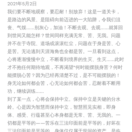
2021年5月2日
我们要不断地观察，要忍耐！别放弃！这是一道关卡，
是路边的风景、是阻碍向前迈进的一大陷阱，令我们沮
丧、气馁……别灰心，加油！不断去观、去观……就算回
到世间又能怎样？世间同样充满无常、苦、无我。问题
并不在于寺院、道场或滚滚红尘，问题在于身是苦、心
是苦。无论逃到天涯海角也全都是苦。一旦看到这点，
心将逐渐慢慢中立，不断看到境界的生灭、生灭……此时
才不抱任何期待地观，不再渴望“何时能摆脱身苦？何时
能摆脱心苦？因为已经再清楚不过，是不可能摆脱的！
身无论如何都会苦，心无论如何都会苦，忍耐着不断用
功，继续训练……
到了某一点，心将会保持中立。保持中立是关键的分水
岭。心是因为智慧而保持中立，智慧照见实相，即身
体、感受、行蕴甚至心本身都是无常、苦、无我的。一
切都是平等的——苦乐在三法印面前是平等的，好坏在
三法印面前是平等的。身体仅仅属于世间的资产，是临