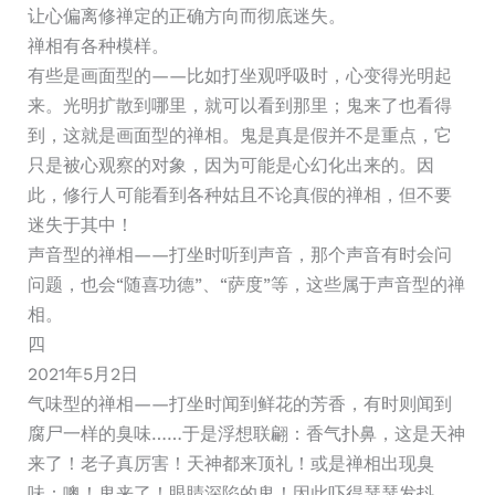
让心偏离修禅定的正确方向而彻底迷失。
禅相有各种模样。
有些是画面型的——比如打坐观呼吸时，心变得光明起
来。光明扩散到哪里，就可以看到那里；鬼来了也看得
到，这就是画面型的禅相。鬼是真是假并不是重点，它
只是被心观察的对象，因为可能是心幻化出来的。因
此，修行人可能看到各种姑且不论真假的禅相，但不要
迷失于其中！
声音型的禅相——打坐时听到声音，那个声音有时会问
问题，也会“随喜功德”、“萨度”等，这些属于声音型的禅
相。
四
2021年5月2日
气味型的禅相——打坐时闻到鲜花的芳香，有时则闻到
腐尸一样的臭味……于是浮想联翩：香气扑鼻，这是天神
来了！老子真厉害！天神都来顶礼！或是禅相出现臭
味：噢！鬼来了！眼睛深陷的鬼！因此吓得瑟瑟发抖，