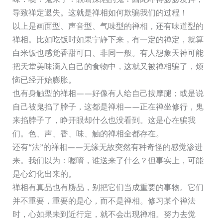
导致禅定退失。这就是禅相如何欺骗我们的过程！
以上是画面型、声音型、气味型的禅相，还有味道型的
禅相。比如吃饭时如果宁静下来，有一定的禅定，就算
白米饭也感觉香甜可口、非同一般。有人想象天神可能
把天堂美味滴入自己的食物中，这就又被禅相骗了，烦
恼已经开始膨胀。
也有身触型的禅相——好像有人给自己按摩腿；或是说
自己被鬼掐了脖子，这都是禅相——正在禅坐修行，鬼
来掐脖子了，睁开眼却什么也没看到。这是心在骗我
们。色、声、香、味、触的禅相全都存在。
还有“法”的禅相——无缘无故突然有种奇怪的感觉渗进
来。我们以为：喔唷，谁送来了什么？但事实上，可能
是心幻化出来的。
禅相有真品也有赝品，别把它们当成重要的事物。它们
并不重要，重要的是心，而不是禅相。修习某个禅法
时，心如果未到近行定，就不会出现禅相。努力去觉