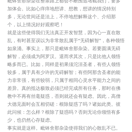
毗钵舍那杂染在整条路上都会不断围追堵截我们，要多
加体会。比如心痒痒地想讲、想教，想讲的情况特别
多，无论世间还是法上，不停地想解释这个、介绍那
个，以上情况好好观察吧！
就是这些使得我们无法真正开发智慧，因为心一直在散
乱，有时甚至误以为非常散乱属于“无碍解智”，各种领悟
如泉涌。事实上，那只是毗钵舍那杂染。若要圆满无碍
解智，必须成为阿罗汉。退而求其次，只是比他人领悟
略多而已。比如，同样是初果须沱洹圣者，有些人领悟
较多，属于具有少许的无碍解智；有些阿那含圣者的能
力非常强，有些较弱，只属于相同心灵水平能力之间的
差异。真的抵达极致必须已经完成所有任务，那时在佛
教中不再有丝毫疑惑，否则就还会有疑虑。因此，高僧
大德见面时会互相切磋：根除疑惑了吗？诸如此类。彼
此问候：怎么样？根除了疑惑吗？否则无论你领悟有多
少，也仍然心存疑虑。
事实就是这样。毗钵舍那杂染使得我们的心散乱不已。