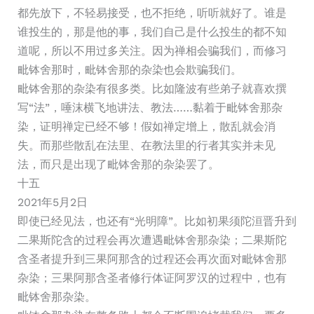
都先放下，不轻易接受，也不拒绝，听听就好了。谁是
谁投生的，那是他的事，我们自己是什么投生的都不知
道呢，所以不用过多关注。因为禅相会骗我们，而修习
毗钵舍那时，毗钵舍那的杂染也会欺骗我们。
毗钵舍那的杂染有很多类。比如隆波有些弟子就喜欢撰
写“法”，唾沫横飞地讲法、教法……黏着于毗钵舍那杂
染，证明禅定已经不够！假如禅定增上，散乱就会消
失。而那些散乱在法里、在教法里的行者其实并未见
法，而只是出现了毗钵舍那的杂染罢了。
十五
2021年5月2日
即使已经见法，也还有“光明障”。比如初果须陀洹晋升到
二果斯陀含的过程会再次遭遇毗钵舍那杂染；二果斯陀
含圣者提升到三果阿那含的过程还会再次面对毗钵舍那
杂染；三果阿那含圣者修行体证阿罗汉的过程中，也有
毗钵舍那杂染。