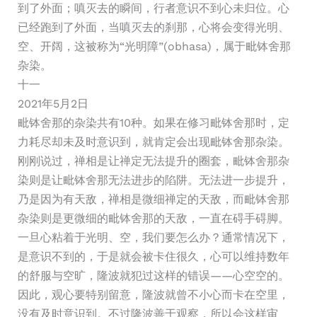
到了外面；嗔灭去的瞬间，行者意识不到心未归位。心
已经跑到了外面，当嗔灭去的刹那，心将会变得光明、
空、开阔，这被称为“光明障”(obhasa)，属于毗钵舍那
杂染。
十一
2021年5月2日
毗钵舍那的杂染共有10种。如果在修习毗钵舍那时，定
力耗尽却未及时意识到，就肯定会出现毗钵舍那杂染。
刚刚说过，禅相是让禅定无法提升的圈套，毗钵舍那杂
染则是让毗钵舍那无法进步的陷阱。无法进一步提升，
乃是因为有天敌，禅相是微细禅定的天敌，而毗钵舍那
杂染则是更微细的毗钵舍那的天敌，一直在碍手碍脚。
一旦心粘着于光明、空，我们要怎么办？通常情况下，
是意识不到的，于是就会被卡住很久，心可以维持数年
的舒服与空旷，隆波就犯过这样的错误——心空空的。
因此，观心要特别留意，隆波就曾不小心而卡在空里，
没有及时意识到。不过隆波善于观察，所以会这样审