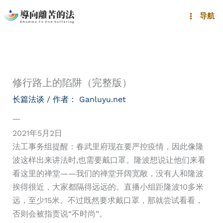
跳
导航
至
内
容
修行路上的陷阱（完整版）
长篇法谈
/ 作者：
Ganluyu.net
一
2021年5月2日
法工事务组提醒：春武里府现在要严控疫情，因此像隆
波这样出来讲法时,也需要戴口罩。隆波想说让他们来看
看这里的禅堂——我们的禅堂开阔宽敞，没有人和隆波
挨得很近，大家都隔得远远的。直播小组距隆波10多米
远，至少15米。不过既然要求戴口罩，那就尝试看看，
否则会被指责说“不时尚”。