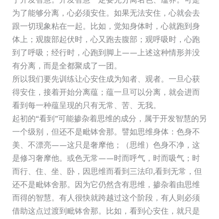
为了能够分离，心必须安住。如果无法安住，心就会去
跟一切现象粘在一起。比如，觉知身体时，心就跑到身
体上；观腹部起伏时，心又跑去腹部；观呼吸时，心跑
到了呼吸；经行时，心跑到脚上——上述这种情形并没
有分离，而是全都聚成了一团。
所以我们要先训练让心安住成为知者、观者。一旦心获
得安住，接着开始分离蕴；蕴一旦可以分离，就会进而
看到每一种蕴呈现的只有无常、苦、无我。
起初的“看到”可能掺杂着思维的成分，属于开发智慧的另
一个级别，但还不是毗钵舍那。譬如思维身体：色身不
美、不漂亮——这只是奢摩他；（思维）色身不净，这
是修习奢摩他。或色无常——时而呼气，时而吸气；时
而行、住、坐、卧，因思维而看到三法印,看到无常，但
还不是毗钵舍那。因为它仍然含有思维，掺杂着由思维
而得的智慧。有人很快就跨越过这个阶段，有人则必须
借助这点过渡到毗钵舍那。比如，看到心安住，就只是