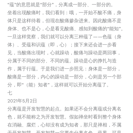
“蕴”的意思就是“部分”，分离成一部分、一部分的。
坐着出现酸痛时，我们看到：哦，一开始不酸不痛，身
体只是这样待着，但现在酸痛掺杂进来。因此酸痛不是
身体、也不是心，心是看见酸痛、感知到酸痛的“能知”。
一旦这样觉察，我们就可以分离三种蕴了——色蕴（身
体）、受蕴和识蕴（即，心）；接下来还会进一步看
见，当酸痛出现时，心就躁动，酸痛与躁动是两回事，
分属于不同的部分、不同的蕴。躁动是心的挣扎与造
作，属于行蕴。于是我们进一步照见：身体是一部分，
酸痛是一部分，内心的躁动是一部分，心则是另一个部
分，即“（能）知者”，这样就可以开始分离蕴了。
七
2021年5月2日
分离蕴是开发智慧的起点。如果还不会分离蕴或分离名
色，就不能称之为开发智慧。假如禅坐时看到整个身体
在消融、腐烂，心却没有成为知者，那只是禅相，不属
于开发智慧。开发智慧一定要先分离名色、蕴界。可是