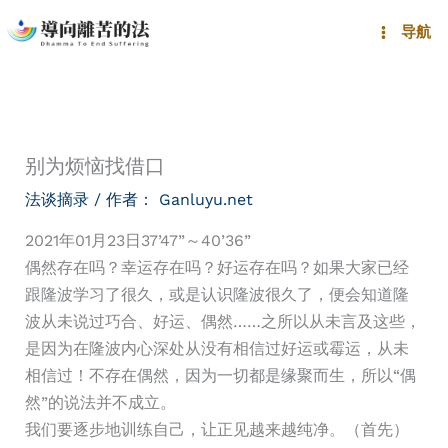
跳
导航
至
内
容
别为烦恼找借口
法谈摘录
/ 作者：
Ganluyu.net
2021年01月23日37’47”～40’36”
偶然存在吗？幸运存在吗？好运存在吗？如果大家已经
跟隆波学习了很久，或是认识隆波很久了，便会知道隆
波从未说过巧合、好运、偶然……之所以从未言及这些，
是因为在隆波内心深处从没有相信过好运或霉运，从未
相信过！不存在偶然，因为一切都是缘聚而生，所以“偶
然”的说法并不成立。
我们要逐步地训练自己，让正见越来越纯净。（首先）