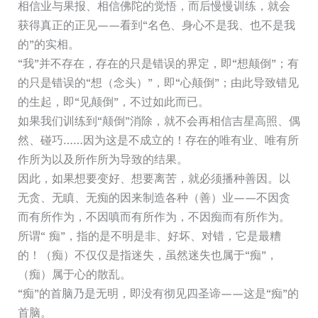
相信业与果报、相信佛陀的觉悟，而后慢慢训练，就会
获得真正的正见——看到“名色、身心不是我、也不是我
的”的实相。
“我”并不存在，存在的只是错误的界定，即“想颠倒”；有
的只是错误的“想（念头）”，即“心颠倒”；由此导致错见
的生起，即“见颠倒”，不过如此而已。
如果我们训练到“颠倒”消除，就不会再相信吉星高照、偶
然、碰巧……因为这是不成立的！存在的唯有业、唯有所
作所为以及所作所为导致的结果。
因此，如果想要变好、想要离苦，就必须播种善因。以
无贪、无瞋、无痴的因来制造各种（善）业——不因贪
而有所作为，不因嗔而有所作为，不因痴而有所作为。
所谓“ 痴”，指的是不明是非、好坏、对错，它是最糟
的！（痴）不仅仅是指迷失，虽然迷失也属于“痴”，
（痴）属于心的散乱。
“痴”的首脑乃是无明，即没有彻见四圣谛——这是“痴”的
首脑。