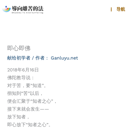
跳
导航
至
内
容
即心即佛
献给初学者
/ 作者：
Ganluyu.net
2018年6月16日
佛陀教导说：
对于苦，要“知道”。
彻知到“苦”以后，
便会汇聚于“知者之心”，
接下来就会发生——
放下知者，
即心放下“知者之心”。