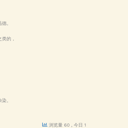
，
品德。
之类的，
杂染。
浏览量 60
, 今日 1