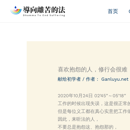
跳
首页
至
内
容
喜欢抱怨的人，修行会很难
献给初学者
/ 作者：
Ganluyu.net
2020年10月24日 02’45”～05’18”
工作的时候出现失误，这是很正常
但是每位义工都在真心实意把工作
因此，来听法的人，
不要总是抱怨这、抱怨那的，