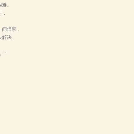
很难。
时，
一间僧寮，
去解决，
：
。”