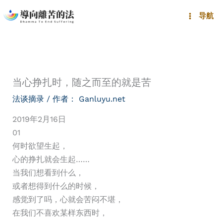
跳
导航
至
内
容
当心挣扎时，随之而至的就是苦
法谈摘录
/ 作者：
Ganluyu.net
2019年2月16日
01
何时欲望生起，
心的挣扎就会生起……
当我们想看到什么，
或者想得到什么的时候，
感觉到了吗，心就会苦闷不堪，
在我们不喜欢某样东西时，