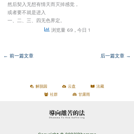
然后契入无想有情天而灭掉感觉，
或者要不就是进入
一、二、三、四无色界定。
浏览量 69
, 今日 1
←
前一篇文章
后一篇文章
→
解脱园
云盘
法藏
社群
甘露雨