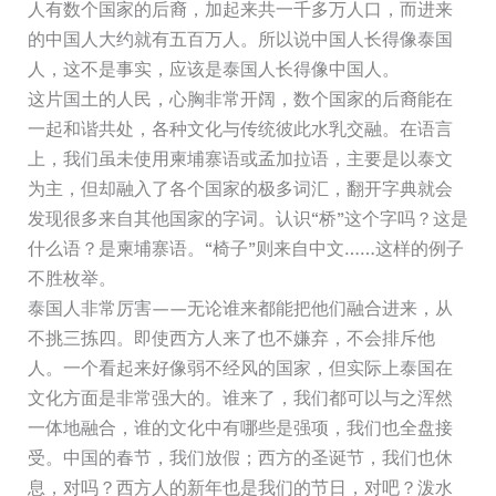
人有数个国家的后裔，加起来共一千多万人口，而进来
的中国人大约就有五百万人。所以说中国人长得像泰国
人，这不是事实，应该是泰国人长得像中国人。
这片国土的人民，心胸非常开阔，数个国家的后裔能在
一起和谐共处，各种文化与传统彼此水乳交融。在语言
上，我们虽未使用柬埔寨语或孟加拉语，主要是以泰文
为主，但却融入了各个国家的极多词汇，翻开字典就会
发现很多来自其他国家的字词。认识“桥”这个字吗？这是
什么语？是柬埔寨语。“椅子”则来自中文……这样的例子
不胜枚举。
泰国人非常厉害——无论谁来都能把他们融合进来，从
不挑三拣四。即使西方人来了也不嫌弃，不会排斥他
人。一个看起来好像弱不经风的国家，但实际上泰国在
文化方面是非常强大的。谁来了，我们都可以与之浑然
一体地融合，谁的文化中有哪些是强项，我们也全盘接
受。中国的春节，我们放假；西方的圣诞节，我们也休
息，对吗？西方人的新年也是我们的节日，对吧？泼水