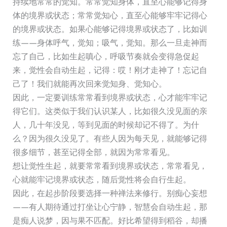
持续地常常的觉知。常常觉知身体，直至心能够记得身
体的境界或状态；常常觉知心，直至心能够牢牢记得心
的境界或状态。如果心能够记得境界或状态了，比如训
练——身体呼气，觉知；吸气，觉知。那么一旦走神而
忘了自己，比如生起嗔心，呼吸节奏就会变得急促起
来，觉性会自动生起，记得：哎！刚才走神了！忘记自
己了！我们就能再次回来觉知身、觉知心。
因此，一定要训练常常看到境界或状态，心才能牢牢记
得它们。这类似于我们认识某人，比如很久没见面的亲
人，几十年没见，等到见面的时候却记不得了。为什
么？因为很久没见了。有些人因为每天见，就能够记得
很多细节，甚至记得全部，就因为常常看见。
想让觉性生起，就要常常看到境界或状态，常常看见，
心就能牢记境界或状态，随后觉性将会自行生起。
因此，在起步阶段要选择一种禅法来修行。别痴心妄想
——有人期待通过打坐让心宁静，智慧会自动生起，那
是痴人说梦，因与果不匹配。好比希望得到稻谷，却播