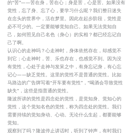
的“苦”——苦在身，苦在心；身是苦，心是苦。如果没有
觉性，忘了身、忘了心，要学习什么呢？我们整日迷失
在念头的世界中，活在梦里。因此在起步阶段，觉性是
必不可少的。一定要能够觉知自己。如果无法觉知自
己，如何照见自己名色（身心）的实相？都已经忘记自
己了啊。
认识心的走神吗？心走神时，身体依然存在，却感觉不
到它；心走神时，苦、乐也存在，也感觉不到。因为没
有觉性，心处于走神与发呆之中，有身忘记身，有心忘
记心——缺乏觉性。这里的觉性不是普通的觉性。比如
马路边的广告牌写着“开车要有觉性”，“喝酒会导致觉性
缺失”，这些是指普通的觉性。
隆波所讲的觉性是四念处的觉性，是觉知身、觉知心的
觉性，这个觉知名色的觉性，称为四念处的觉性。我们
需要持续的觉知身动、心动。无论什么生起，都要能够
觉知。
观察到了吗？隆波停止讲话时，听到了钟声，有时我们