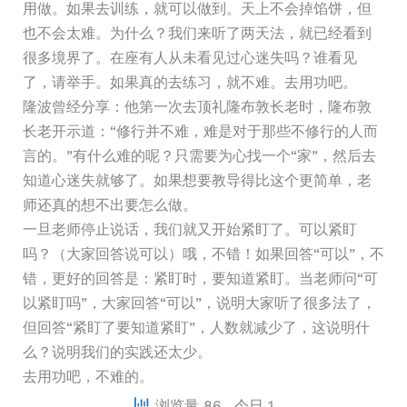
用做。如果去训练，就可以做到。天上不会掉馅饼，但
也不会太难。为什么？我们来听了两天法，就已经看到
很多境界了。在座有人从未看见过心迷失吗？谁看见
了，请举手。如果真的去练习，就不难。去用功吧。
隆波曾经分享：他第一次去顶礼隆布敦长老时，隆布敦
长老开示道：“修行并不难，难是对于那些不修行的人而
言的。”有什么难的呢？只需要为心找一个“家”，然后去
知道心迷失就够了。如果想要教导得比这个更简单，老
师还真的想不出要怎么做。
一旦老师停止说话，我们就又开始紧盯了。可以紧盯
吗？（大家回答说可以）哦，不错！如果回答“可以”，不
错，更好的回答是：紧盯时，要知道紧盯。当老师问“可
以紧盯吗”，大家回答“可以”，说明大家听了很多法了，
但回答“紧盯了要知道紧盯”，人数就减少了，这说明什
么？说明我们的实践还太少。
去用功吧，不难的。
浏览量 86
, 今日 1