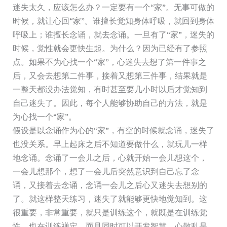
迷失太久，应该怎么办？一定要有一个“家”。无事可做的
时候，就让心回“家”。谁擅长觉知身体呼吸，就回到身体
呼吸上；谁擅长念诵，就去念诵。一旦有了“家”，迷失的
时候，觉性就会更快生起。为什么？因为已经有了参照
点。如果不为心找一个“家”，心迷失去想了第一件事之
后，又会去想第二件事，接着又想第三件事，结果就是
一整天都没办法觉知，有时甚至要几小时以后才觉知到
自己迷失了。因此，每个人能够协助自己的方法，就是
为心找一个“家”。
假设是以念诵作为心的“家”，有空的时候就念诵，迷失了
也没关系。早上起床之后不知道要做什么，就玩儿一样
地念诵。念诵了一会儿之后，心就开始一会儿想这个，
一会儿想那个，想了一会儿后突然意识到自己忘了念
诵，又接着去念诵，念诵一会儿之后心又迷失去想别的
了。就这样整天练习，迷失了就能够更快地觉知到。这
很重要，非常重要，就只是训练这个，就既是在训练觉
性，也在训练禅定，而且同时可以开发智慧。心散乱是