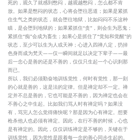
死的，观久了就感到憋闷，越观越憋闷，怎么都不肯
放。如果是憋闷的状态，心将会堕往恶道；如果是紧抓
住生气之类的状态，就会堕往地狱，比如闷闷不乐这种
瞋，是会堕到地狱的；如果紧抓住“贪”，则会生为恶鬼；
紧抓住“痴”会成为畜生；如果心是抓住了“觉知和觉醒”的
状态，至少可以生为人或天神；心进入四禅八定，扔掉
色身而成为梵天——仅一瞬间就足以决定下辈子——最
后一念心是善的还是不善的，仅仅只生起一个心识刹那
而已。
所以，我们必须勤奋地训练觉性，何时有觉性，那一刻
的心就是善的，这是法的定律。但是禅定却不一定。禅
定并不总是善的，它也可能是不善的，因为禅定也会在
不善心之中生起。比如我们骂人时有禅定吗？如果没
有，骂完人怎么觉得痛快呢？那是因为心有禅定。想要
枪杀他人也必须有禅定。因此，在行不善的时候，心也
是有禅定的。因此，仅仅训练禅定是不够的，关键在于
训练觉性，因为觉性是跟着每一念的善心同步生起的。