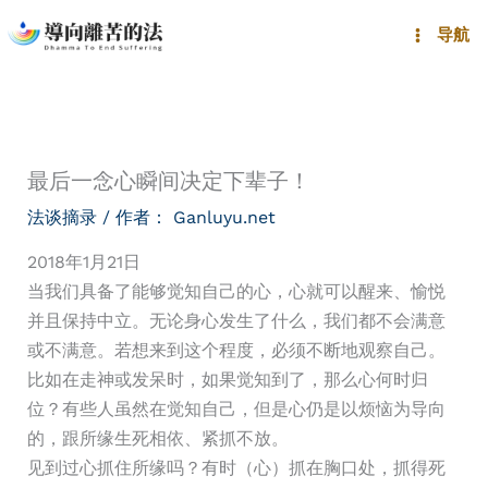
跳
导航
至
内
容
最后一念心瞬间决定下辈子！
法谈摘录
/ 作者：
Ganluyu.net
2018年1月21日
当我们具备了能够觉知自己的心，心就可以醒来、愉悦
并且保持中立。无论身心发生了什么，我们都不会满意
或不满意。若想来到这个程度，必须不断地观察自己。
比如在走神或发呆时，如果觉知到了，那么心何时归
位？有些人虽然在觉知自己，但是心仍是以烦恼为导向
的，跟所缘生死相依、紧抓不放。
见到过心抓住所缘吗？有时（心）抓在胸口处，抓得死