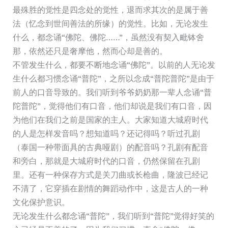
最殊胜的觉性是四念处的觉性，退而求其次的是属于善
法（忆念到世间善法的所缘）的觉性。比如，无论发生
什么，都念诵“佛陀、佛陀……”，虽然没有契入毗钵舍
那，依然还只是奢摩他，然而心却是善的。
不管发生什么，都要不断地念诵“佛陀”。以前的人无论发
生什么都习惯念诵“普陀”，之所以念成“普陀普陀”是由于
前人的口音导致的。我们听到爷爷奶奶那一辈人念诵“普
陀普陀”，觉得他们有口音，他们却说是我们有口音，因
为他们在我们之前是国家的主人。大家知道大城府时代
的人是怎样发音吗？想知道吗？还记得吗？听过孔剧
（泰国一种带面具的古典哑剧）的配音吗？孔剧有配音
和旁白，那就是大城府时代的口音，仍然保留在孔剧
里。还有一种保存方式是关刀曲或长枪曲，隆波已经记
不清了，它穿插在剧情的舞蹈动作中，这是古人的一种
文化保护意识。
无论发生什么都念诵“普陀”，我们听到“普陀”觉得好笑的