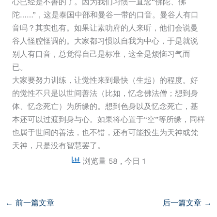
心已经是不善的了。因为我们习惯一直念“佛陀、佛
陀……”，这是泰国中部和曼谷一带的口音。曼谷人有口
音吗？其实也有。如果让素叻府的人来听，他们会说曼
谷人怪腔怪调的。大家都习惯以自我为中心，于是就说
别人有口音，总觉得自己是标准，这全是烦恼习气而
已。
大家要努力训练，让觉性来到最快（生起）的程度。好
的觉性不只是以世间善法（比如，忆念佛法僧；想到身
体、忆念死亡）为所缘的。想到色身以及忆念死亡，基
本还可以过渡到身与心。如果将心置于“空”等所缘，同样
也属于世间的善法，也不错，还有可能投生为天神或梵
天神，只是没有智慧罢了。
浏览量 58
, 今日 1
←
前一篇文章
后一篇文章
→