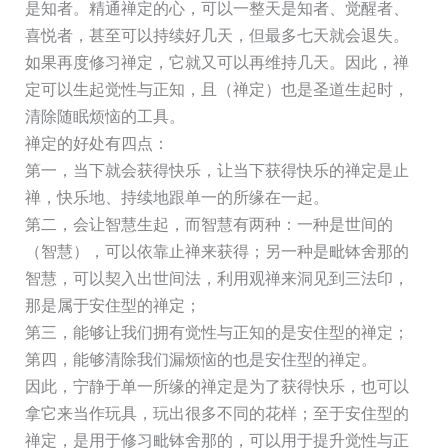
是知者。精通禅定的心，可以一整天是知者、觉醒者、
喜悦者，甚至可以持续好几天，但最多七天就会退失。
如果再度修习禅定，它就又可以再维持几天。因此，禅
定可以生起觉性与正知，且（禅定）也是圣道生起时，
清除随眠烦恼的工具。
禅定的好处有四点：
第一，当下就会获得快乐，让当下获得快乐的禅定是止
禅，快乐地、持续地跟单一的所缘在一起。
第二，会让智慧生起，而智慧有两种：一种是世间的
（智慧），可以依靠止禅来获得；另一种是毗钵舍那的
智慧，可以契入出世间法，利用观禅来洞见到三法印，
那是属于安住型的禅定；
第三，能够让我们拥有觉性与正知的是安住型的禅定；
第四，能够清除我们漏烦恼的也是安住型的禅定。
因此，宁静于单一所缘的禅定是为了获得快乐，也可以
拿它来当作玩具，玩出很多不同的花样；至于安住型的
禅定，是用于修习毗钵舍那的，可以用于提升觉性与正