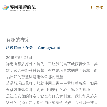
跳
导航
至
内
容
有趣的禅定
法谈摘录
/ 作者：
Ganluyu.net
2019年5月25日
禅定有很多好处：首先，它让我们当下就获得快乐；其
次，它会生起种种智慧，有些是玩具式的世间智慧，而
品质好的智慧则是毗钵舍那的智慧。
若是想玩出花样，那就使用止禅——紧盯着所缘；如果
要修习毗钵舍那，则要用到安住的心，称之为观禅——
是让心安住的禅定，它也有好几种利益。我们如果趋入
这样的（禅）定，觉性与正知就会很好，心可以一整天