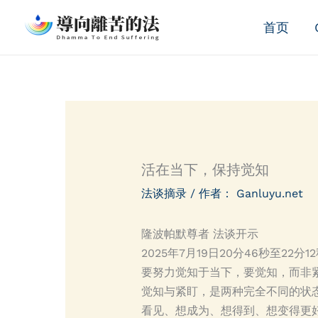
跳
首页
至
内
容
活在当下，保持觉知
法谈摘录
/ 作者：
Ganluyu.net
隆波帕默尊者 法谈开示
2025年7月19日20分46秒至22分1
要努力觉知于当下，要觉知，而非
觉知与紧盯，是两种完全不同的状
看见、想成为、想得到、想变得更