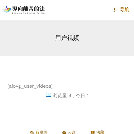
跳
导航
至
内
容
用户视频
[aiovg_user_videos]
浏览量 4
, 今日 1
解脱园
云盘
法藏