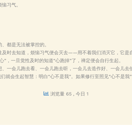
烦恼习气。
的、都是无法被掌控的。
性及时去知道，烦恼习气便会灭去——用不着我们消灭它，它是
心”，一旦觉性及时的知道“心跑掉”了，禅定便会自行生起。
想、一会儿跑去看、一会儿跑去听，一会儿去造作好、一会儿去
们就会生起智慧：明白“心不是我”。如果修行至照见“心不是我
浏览量 65
, 今日 1