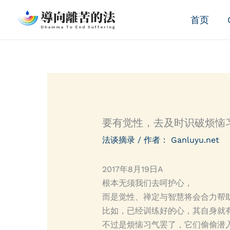
跳
首页
至
内
容
要有觉性，去及时识破烦恼
法谈摘录
/ 作者：
Ganluyu.net
2017年8月19日A
根本无须我们去呵护心，
而是觉性、禅定与智慧将会合力帮
比如，已经训练好的心，其自身就
不过是烦恼习气罢了，它们偷偷潜