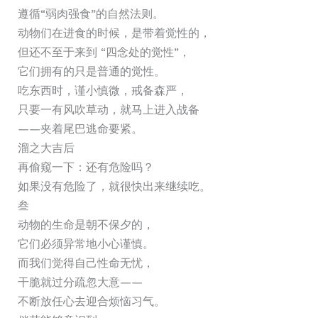
遵循“弱肉强食”的自然法则。
动物们在进食的时候，是带着觉性的，
但还不至于来到 “四念处的觉性”，
它们拥有的只是普通的觉性。
吃东西时，谨小慎微，戒备森严，
只要一有风吹草动，就马上进入战备
——夹着尾巴逃命要紧。
溜之大吉后
再偷窥一下：还有危险吗？
如果没有危险了，就很快出来继续吃。
叁
动物的生命是朝不保夕的，
它们必须异常地小心谨慎。
而我们觉得自己性命无忧，
干脆就过分疏忽大意——
不断放任心去迎合烦恼习气。