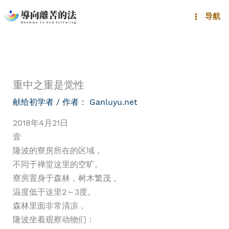
跳
导航
至
内
容
重中之重是觉性
献给初学者
/ 作者：
Ganluyu.net
2018年4月21日
壹
隆波的寮房所在的区域，
不同于禅堂这里的空旷。
寮房置身于森林，树木繁茂，
温度低于这里2～3度。
森林里面非常清凉，
隆波坐着观察动物们：