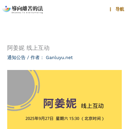
跳
导航
至
内
容
阿姜妮 线上互动
通知公告
/ 作者：
Ganluyu.net