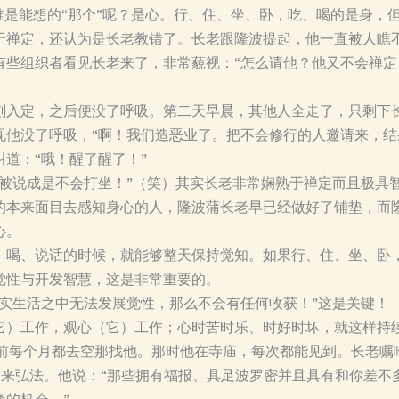
谁是能想的“那个”呢？是心。行、住、坐、卧，吃、喝的是身，
于禅定，还认为是长老教错了。长老跟隆波提起，他一直被人瞧
些组织者看见长老来了，非常藐视：“怎么请他？他又不会禅定
刻入定，之后便没了呼吸。第二天早晨，其他人全走了，只剩下
现他没了呼吸，“啊！我们造恶业了。把不会修行的人邀请来，结
道：“哦！醒了醒了！”
而被说成是不会打坐！”（笑）其实长老非常娴熟于禅定而且极具
的本来面目去感知身心的人，隆波蒲长老早已经做好了铺垫，而
心。
、喝、说话的时候，就能够整天保持觉知。如果行、住、坐、卧
觉性与开发智慧，这是非常重要的。
现实生活之中无法发展觉性，那么不会有任何收获！”这是关键！
它）工作，观心（它）工作；心时苦时乐、时好时坏，就这样持
以前每个月都去空那找他。那时他在寺庙，每次都能见到。长老嘱
波出来弘法。他说：“那些拥有福报、具足波罗密并且具有和你差