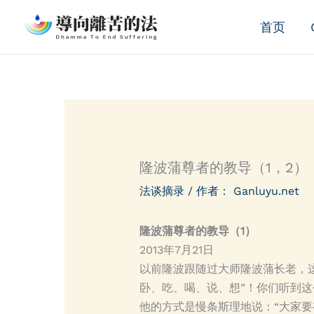
跳
首页
至
内
容
隆波蒲尊者的教导（1，2）
法谈摘录
/ 作者：
Ganluyu.net
隆波蒲尊者的教导（1）
2013年7月21日
以前隆波跟随过大师隆波蒲长老，
卧、吃、喝、说、想”！你们听到
他的方式是慢条斯理地说：“大家