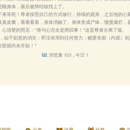
照顾身体，最后被肺结核找上了。
下来等死！尊者按照自己的方式修行，持续的观身，之后他的心
具臭皮囊，看着看着，身体消融了。身体变成尸体，慢慢腐烂，
，心清楚的照见：“身与心完全是两回事！”这是尊者分离了蕴。
），始于刻意的消失：即没有用到任何努力；毗婆舍那（内观）
舍那就尚未开始！”
浏览量 103
, 今日 1
解脱园
云盘
法藏
社群