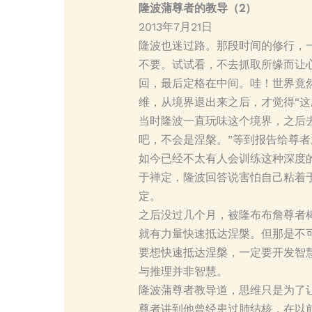
隆波蒲尊者的教导（2）
2013年7月21日
隆波也迷过路。那段时间的修行，
不要。试试看，不去抓取所缘而让
回，最后定格在中间。哇！世界竟然
维，从境界退出来之后，才觉得“这
当时隆波一直玩味这个境界，之后
吧，不会是涅槃。”等到报告给尊
如今已经不太有人会训练这种深度
于禅定，隆波回答说害怕自己粘着
定。
之后没过几个月，被隆布布詹尊者
就有力量快速抵达涅槃。但那是不
要想快速抵达涅槃，一定要开发智
与推理并非智慧。
隆波蒲尊者教导道，思维只是为了
尊者讲到他曾经患过肺结核，在以