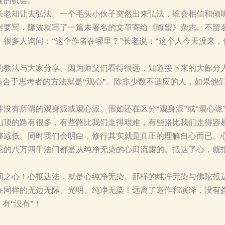
的机会。”
长老却让去弘法。一个毛头小伙子突然出来弘法，谁会相信和倾
咐要写，隆波就写了一篇未署名的文章寄给《瞭望》杂志。不留
很多人询问：“这个作者在哪里？”长老说：“这个人今天没来，
的教法与大家分享。因为师父们看得很远，知道接下来的大部分
适合于思考者的方法就是“观心”。除非少数不适应的人，如果他们
没有所谓的观身派或观心派。假如还在区分“观身派”或“观心派
山顶的路有很多，有些路比我们走得艰难，有些路比我们走得容
够减低。同时我们会明白，修行其实就是真正的理解自心而已。
陀的八万四千法门都是从纯净无染的心田流露的。抵达了心，就
间之心！心抵达法，就是心纯净无染。那样的纯净无染与佛陀抵
在同样的无边无际、光明、纯净无染！远离了造作和演绎，没有
有“没有”！