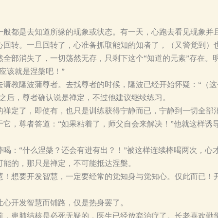
一般都是去知道所缘的现象或状态。有一天，心跑去看见现象并
心回转。一旦回转了，心准备抓取能知的知者了，（又警觉到）
全部消失了，一切荡然无存，只剩下这个“知道的元素”存在。明
应该就是涅槃吧！”
去请教隆波蒲尊者。去找尊者的时候，隆波已经开始怀疑：“（
者之后，尊者确认说是禅定，不过他建议继续练习。
的禅定了，即使有，也只是训练获得宁静而已，宁静到一切全部
于它，尊者答道：“如果粘着了，师父自会来解决！”他就这样诱
棒喝：“什么涅槃？还会有进有出？！”被这样连续棒喝两次，心
可能的，那只是禅定，不可能抵达涅槃。
慧！想要开发智慧，一定要经常的觉知身与觉知心。仅此而已！
让心开发智慧而铺路，仅是热身罢了。
前，患肺结核是必死无疑的，医生已经放弃治疗了。长老喜欢勤