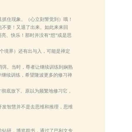
且抓住现象。（心立刻警觉到）哦！
也不要！又退了出来。如此来来回
亮、快乐！那时并没有“想”或是思
这个境界）还有出与入，可能是禅定
消弭。当时，尊者让继续训练到娴熟
导继续训练，希望隆波更多的修习禅
才彻底放下。原以为频繁地修习它，
开发智慧并不是去思维和推理，思维
学钻研，博览群书，通过了巴利文专