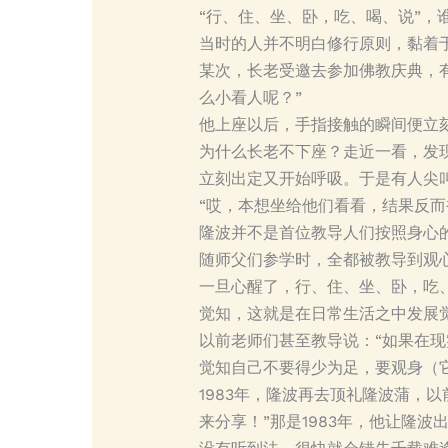
“行、住、坐、卧，吃、喝、说”，
当时的人并不明白修行原则，黏着
某次，长老受邀去参加佛教庆典，有
么小看人呢？”
他上座以后，手指接触的瞬间便立
为什么长老不下座？走近一看，发
立刻出定又开始呼吸。于是有人尖叫
“哎，本想坐给他们看看，结果反
隆波并不是首位教导人们按照身心
随师父们参学时，全都被教导到观
一旦心醒了，行、住、坐、卧，吃
觉知，这就是在日常生活之中发展
以前老师们甚至教导说：“如果在
觉知自己不要得少为足，要观身（
1983年，隆波再去顶礼隆波蒲，
来分享！”那是1983年，他让隆