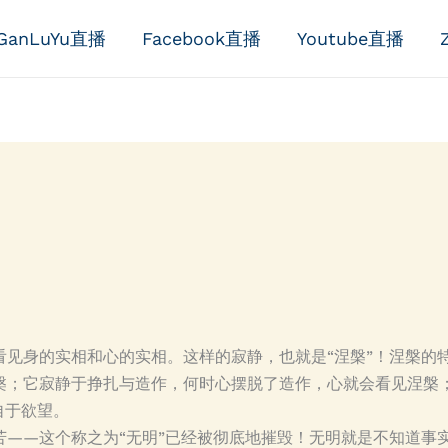
GanLuYu直播
Facebook直播
Youtube直播
见身的实相和心的实相。这样的寂静，也就是“涅槃”！涅槃的特
槃；它寂静于挣扎与造作，何时心摆脱了造作，心就会看见涅槃
自于欲望。
苦——这个称之为“无明”已经被彻底地摧毁！无明就是不知道事