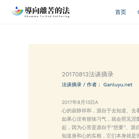
跳
首页
至
内
容
20170813法谈摘录
法谈摘录
/ 作者：
Ganluyu.net
2017年8月13日A
心的寂静祥和，源自于去知道、去看
如果心没有烦恼习气，就会照见涅
起，因为心苦是源自于“想要”、源
知道身和心的实相，它们本身就是