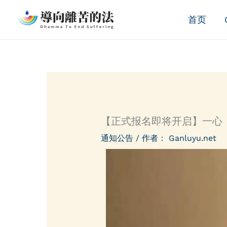
跳
首页
至
内
容
【正式报名即将开启】一心
通知公告
/ 作者：
Ganluyu.net