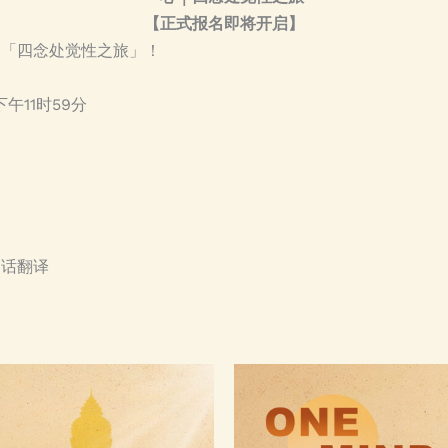
【正式报名即将开启】
的「四念处觉性之旅」！
下午11时59分
通话翻译