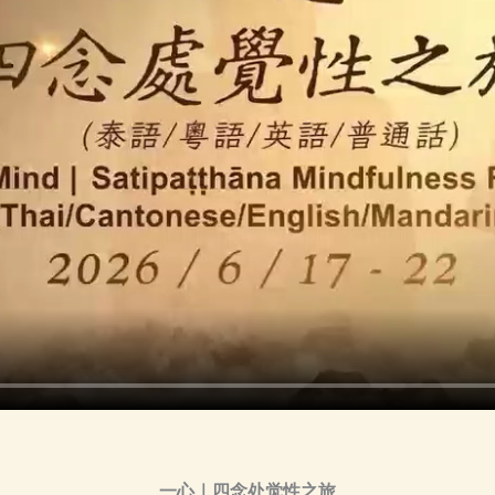
一心｜四念处觉性之旅