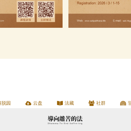
解脱园
云盘
法藏
社群