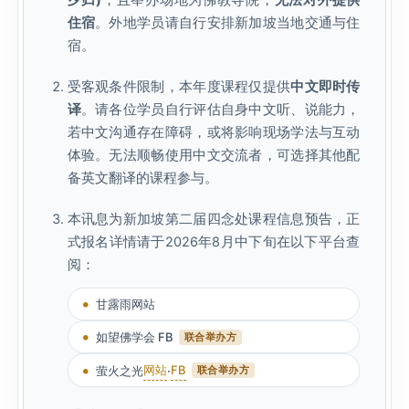
夕归)
，且举办场地为佛教寺院，
无法对外提供
住宿
。外地学员请自行安排新加坡当地交通与住
宿。
受客观条件限制，本年度课程仅提供
中文即时传
译
。请各位学员自行评估自身中文听、说能力，
若中文沟通存在障碍，或将影响现场学法与互动
体验。无法顺畅使用中文交流者，可选择其他配
备英文翻译的课程参与。
本讯息为新加坡第二届四念处课程信息预告，正
式报名详情请于2026年8月中下旬在以下平台查
阅：
甘露雨网站
如望佛学会 FB
联合举办方
网站
FB
萤火之光
·
联合举办方